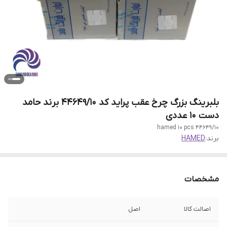
بلبرینگ بزرگ چرخ عقب پراید کد 44649/10 برند حامد
دست 10 عددی
44649/10 hamed 10 pcs
برند:
HAMED
مشخصات
اصالت کالا
اصل