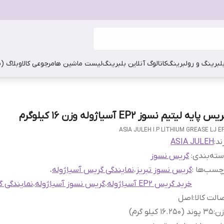
بلبرینگ و رولبرینگ
کاتالوگ آنلاین بلبرینگ
لیست ماشین ها
مرجوعی کالا
وبلاگ (
س پایه لیتیم نسوز EP2 آسیاژوله وزن 16 کیلوگرم
ASIA JULEH I.P LITHIUM GREASE LJ E
ند:
ASIA JULEH
ته‌بندی
:
گریس نسوز
چسب‌ها :
گریس نسوز تبریز
،
نمایندگی گریس آسیاژوله
،
خرید گریس EP2 آسیاژوله
،
گریس نسوز آسیاژوله
،
نمایندگی گ
الت کالا
:
اصل
زن
:
35 پوند (16.250 کیلو گرم)