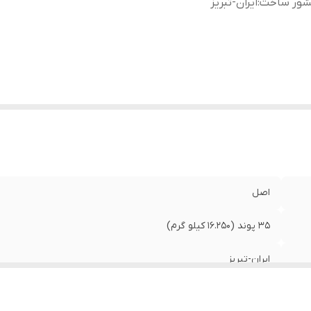
شور ساخت
:
ایران-تبریز
اصل
35 پوند (16.250 کیلو گرم)
ایران-تبریز