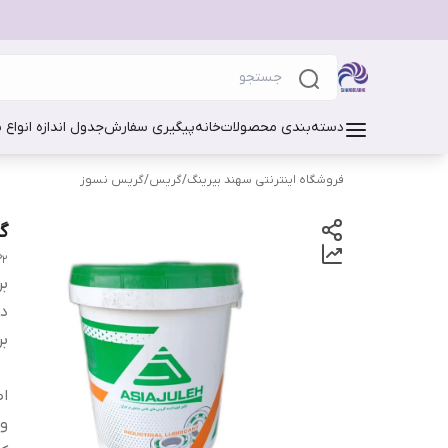
دسته‌بندی محصولات
خانه
پیگیری سفارش
جدول اندازه انواع 
فروشگاه اینترنتی سهند بیرینگ
/
گریس
/
گریس نسوز
گری
P2
بر
دس
بر
اص
و