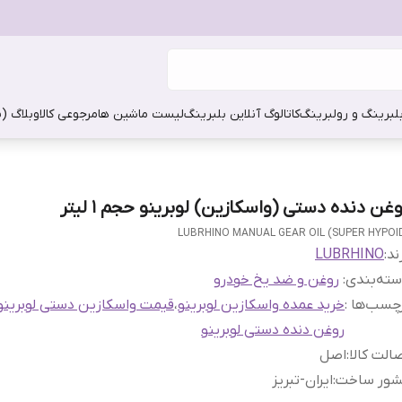
بلبرینگ و رولبرینگ
کاتالوگ آنلاین بلبرینگ
لیست ماشین ها
مرجوعی کالا
وبلاگ (
غن دنده دستی (واسکازین) لوبرینو حجم 1 لیتر
LUBRHINO MANUAL GEAR OIL (SUPER HYPOI
ند:
LUBRHINO
ته‌بندی
:
روغن و ضد یخ خودرو
چسب‌ها :
خرید عمده واسکازین لوبرینو
،
قیمت واسکازین دستی لوبرینو
روغن دنده دستی لوبرینو
الت کالا
:
اصل
شور ساخت
:
ایران-تبریز