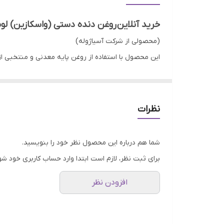
خرید آنلاین روغن دنده دستی (واسکازین) لوبرینو حجم 1 لیتر بصو
(محصولی از شرکت آسیاژوله)
تولید گردیده است.
گارانتی اصالت و صحت کالا
ارسال به سراسر کشور
نظرات
ضمانت مرجوعی کالا تا 7 روز در صورت باز نشدن بسته بندی
.
شما هم درباره این محصول نظر خود را بنویسید.
لینک های مرتبط:
برای ثبت نظر، لازم است ابتدا وارد حساب کاربری خود شو
جهت مشاهده دسته بندی
روغن و ضدیخ خودرو
اینجا
کل
افزودن نظر
جهت مشاهده محصولات
برند لوبرینو
اینجا
کلیک کنید
جهت مشاهده
بخش وبلاگ
اینجا
کلیک کنید
صفحه اصلی