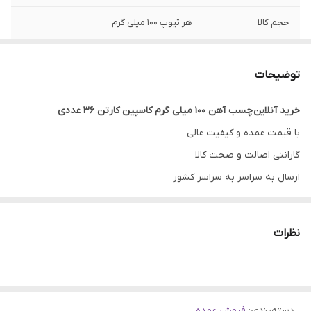
حجم کالا
هر تیوپ 100 میلی گرم
توضیحات
خرید آنلاین چسب آهن 100 میلی گرم کاسپین کارتن 36 عددی
با قیمت عمده و کیفیت عالی
گارانتی اصالت و صحت کالا
ارسال به سراسر به سراسر کشور
ضمانت مرجوعی کالا تا 7 روز
....
نظرات
چسب آهن 100 میلی‌گرمی کاسپین یک نوع چسب صنعتی است که
معمولاً برای اتصال قطعات فلزی به کار می‌رود. این چسب معمولاً قدرت
چسبندگی بالایی دارد و برای مواردی که نیاز به اتصالی محکم و پایدار
دسته‌بندی
:
است مناسب می‌باشد.
فروش عمده