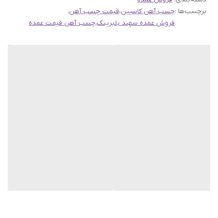
برچسب‌ها :
چسب آهن کاسپین
،
قیمت چسب آهن
،
کاربردهای چسب آهن کاسپین:
فروش عمده سهند بلبرینگ
،
چسب آهن قیمت عمده
1.
اتصال فلزات
: معمولاً برای تعمیر قطعات فلزی مانند ورق‌های فلزی،
لوازم جانبی خودرو، و حتی تعمیرات خانگی کوچک به کار می‌رود.
2.
ساخت و ساز
: در پروژه‌های صنعتی و ساختمانی برای اتصال بخش‌های
فلزی استفاده می‌شود.
3.
مصارف خانگی
: برای تعمیر و نگهداری وسایل منزل که دارای اجزای
فلزی هستند، مانند قاب عکس‌های فلزی، قفسه‌ها یا دیگر وسایل تزئینی.
4.
منتجات چرمی و پلاستیکی خاص
: همچنین می‌تواند برای چسباندن
مواد دیگری مانند برخی از انواع پلاستیک و چرم که نیاز به پیوند قوی
دارند، استفاده شود.
این چسب به دلیل مقاومت بالا در برابر شرایط محیطی و توانایی ایجاد
اتصال قوی، بسیار محبوب است. پیش از استفاده حتماً دستورالعمل‌های
مربوطه را مطالعه کنید تا به بهترین نتایج دست یابید.