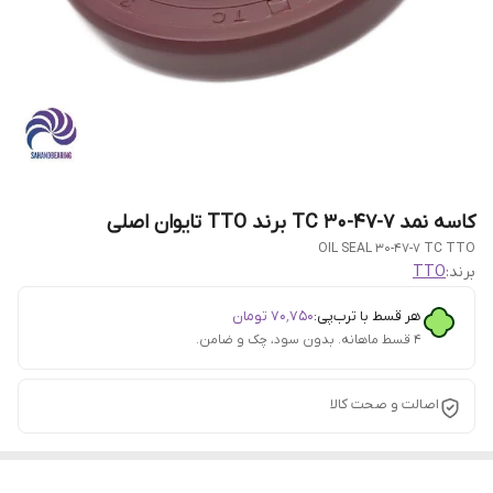
کاسه نمد 7-47-30 TC برند TTO تایوان اصلی
OIL SEAL 30-47-7 TC TTO
برند:
TTO
هر قسط با ترب‌پی:
۷۰٬۷۵۰
تومان
۴ قسط ماهانه. بدون سود، چک و ضامن.
اصالت و صحت کالا