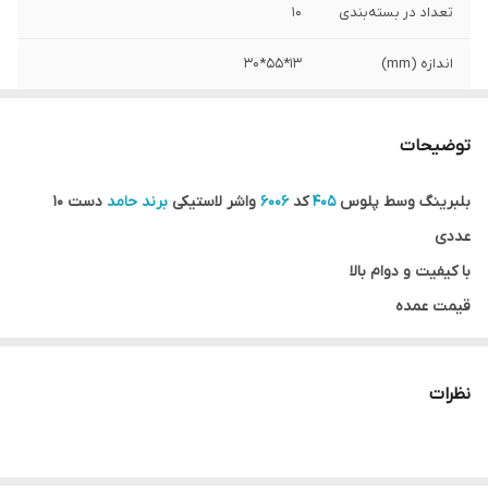
تعداد در بسته‌بندی
10
اندازه (mm)
13*55*30
واشر
دو طرف لاستیکی 2RS
توضیحات
کشور ساخت
چین
بلبرینگ وسط پلوس
405
کد
6006
واشر لاستیکی
برند حامد
دست 10
عددی
با کیفیت و دوام بالا
قیمت عمده
گارانتی اصالت و صحت کالا
ضمانت مرجوعی کالا در صورت مخدوش نشدن بسته بندی و روی کار
نظرات
نرفتن بلبرینگ
ارسال به سراسر کشور
فروشگاه اینترنتی
سهند بلبرینگ