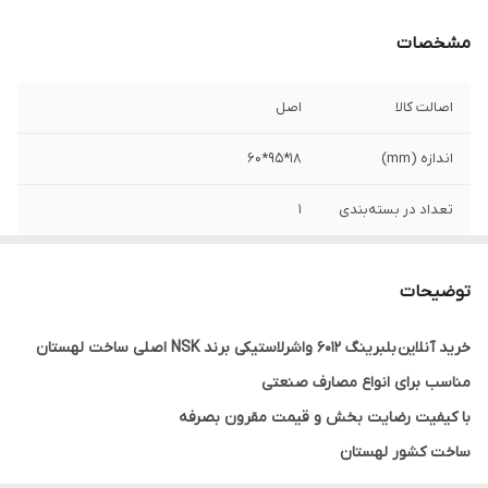
مشخصات
اصالت کالا
اصل
اندازه (mm)
18*95*60
تعداد در بسته‌بندی
1
واشر
دو طرف لاستیکی DDU
توضیحات
سایر توضیحات
مناسب برای وسط گاردان ولوو
خرید آنلاین بلبرینگ 6012 واشرلاستیکی برند NSK اصلی ساخت لهستان
کشور ساخت
لهستان
مناسب برای انواع مصارف صنعتی
با کیفیت رضایت بخش و قیمت مقرون بصرفه
ساخت کشور لهستان
گارانتی اصالت و صحت کالا