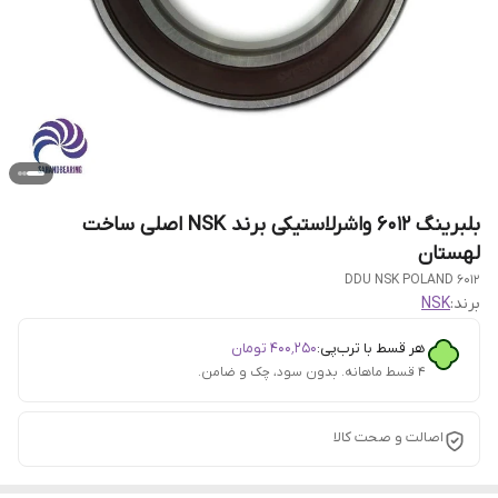
بلبرینگ 6012 واشرلاستیکی برند NSK اصلی ساخت
لهستان
6012 DDU NSK POLAND
برند:
NSK
هر قسط با ترب‌پی:
۴۰۰٬۲۵۰
تومان
۴ قسط ماهانه. بدون سود، چک و ضامن.
اصالت و صحت کالا