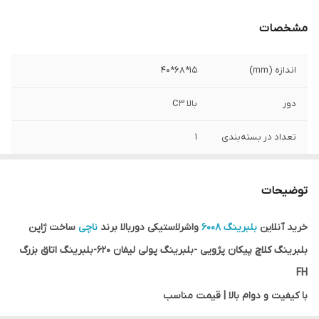
مشخصات
اندازه (mm)
15*68*40
دور
بالا C3
تعداد در بسته‌بندی
1
اصالت کالا
اصل
توضیحات
کشور ساخت
ژاپن
خرید آنلاین
بلبرینگ 6008
واشرلاستیکی دوربالا برند
ناچی
ساخت ژاپن
واشر
دو طرف لاستیکی 2RS
بلبرینگ کلاچ پیکان پژویی -بلبرینگ پولی لیفان 620-بلبرینگ اتاق بزرگ
سایر توضیحات
کلاچ پیکان پژویی - پولی لیفان 620-بلبرینگ
FH
اتاق بزرگ FH
با کیفیت و دوام بالا | قیمت مناسب
گارانتی اصالت و صحت کالا