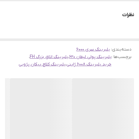
ارسال به سراسر کشور
نظرات
ضمانت مرجوعی کالا تا 7 روز در صورت روی کار نرفتن بلبرینگ و
مخدوش نشدن بسته بندی
فروشگاه اینترنتی
سهند بلبرینگ
دسته‌بندی
:
بلبرینگ سری 6000
برچسب‌ها :
بلبرینگ پولی لیفان 620
،
بلبرینگ اتاق بزرگ FH
،
خرید بلبرینگ 6008 ژاپنی
،
بلبرینگ کلاچ پیکان پژویی