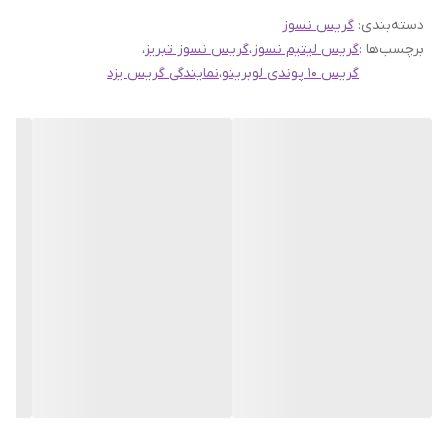
دسته‌بندی
:
گریس نسوز
مقرون‌به‌صرفه است و توسط برند معتبر
لوبرینو (LUBRINO)
که تحت
برچسب‌ها :
گریس لیتیم نسوز
،
گریس نسوز تبریز
،
لیسانس شرکت
آسیاژوله
تولید می‌شود، عرضه شده است.
گریس نسوز
گریس 10 پوندی لوبرینو
،
نمایندگی گریس یزد
لوبرینو R3
گزینه‌ای مطمئن برای روانکاری انواع بلبرینگ‌ها، یاتاقان‌ها،
اتصالات متحرک و سیستم‌های مکانیکی تحت فشار و حرارت بالا به‌شمار
می‌رود.
ویژگی‌های برجسته محصول:
✅
نوع محصول:
گریس نسوز با پایه لیتیم
✅
وزن:
10 پوند (معادل تقریباً 4.5 کیلوگرم)
✅
برند:
LUBRINO (لوبرینو)
✅
تولیدکننده:
آسیاژوله
✅
مناسب برای:
انواع بلبرینگ صنعتی، یاتاقان‌های دمای بالا، تجهیزات
چرخشی و موتوری
✅
ویژگی‌ها:
مقاوم در برابر دما، رطوبت، فشار بالا و اکسیداسیون
خدمات ویژه فروشگاه اینترنتی سهند بلبرینگ: