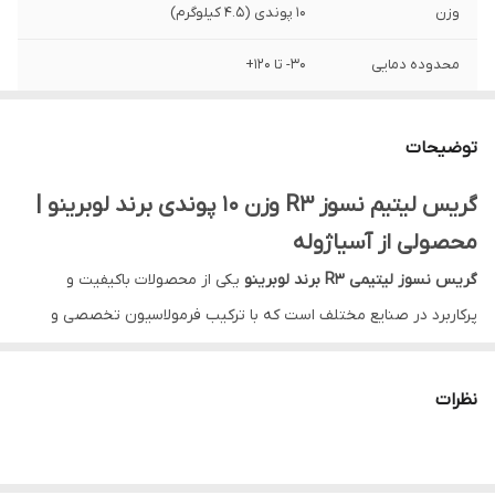
وزن
10 پوندی (4.5 کیلوگرم)
محدوده دمایی
30- تا 120+
پایه شیمیایی
لیتیوم
توضیحات
درجه غلظت (NLGI)
NLGI 3
گریس لیتیم نسوز R3 وزن 10 پوندی برند لوبرینو |
کشور ساخت
ایران-تبریز
محصولی از آسیاژوله
گریس نسوز لیتیمی R3 برند لوبرینو
یکی از محصولات باکیفیت و
پرکاربرد در صنایع مختلف است که با ترکیب فرمولاسیون تخصصی و
مقاومت حرارتی بالا، انتخابی مطمئن برای روانکاری در شرایط دمایی و
فشاری دشوار محسوب می‌شود. این گریس با پایه صابون لیتیم و
نظرات
خاصیت نسوز، عملکرد بسیار مناسبی در جلوگیری از ساییدگی، زنگ‌زدگی و
خوردگی قطعات مکانیکی دارد.
این محصول با وزن
10 پوندی
برای مصارف صنعتی و نیمه‌سنگین بسیار