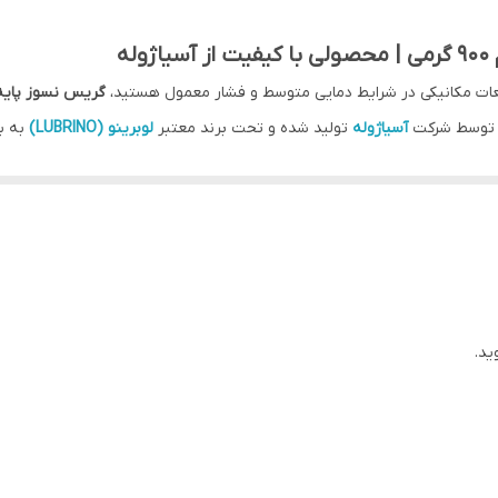
ایران-تبریز
ه
عات مکانیکی در شرایط دمایی متوسط و فشار معمول هستید،
گریس نسوز پایه ل
ل توسط شرکت
آسیاژوله
تولید شده و تحت برند معتبر
لوبرینو (LUBRINO)
به با
ابون لیتیم، عملکرد مناسبی در کاهش اصطکاک و جلوگیری از سایش و خوردگی ق
، آن را برای استفاده در شرایط محیطی متنوع و کاربردهای عمومی صنعتی و خو
ید.
، زنگ‌زدگی و اکسیداسیون
قطعات متحرک و مکانیزم‌های صنعتی و خودرویی