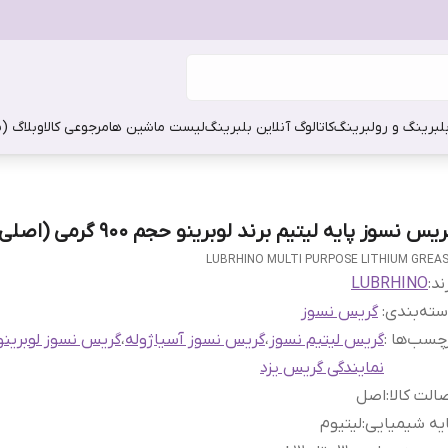
بلبرینگ و رولبرینگ
کاتالوگ آنلاین بلبرینگ
لیست ماشین ها
مرجوعی کالا
وبلاگ (
یس نسوز پایه لیتیم برند لوبرینو حجم 900 گرمی (اصلی)
LUBRHINO MULTI PURPOSE LITHIUM GREA
ند:
LUBRHINO
ته‌بندی
:
گریس نسوز
چسب‌ها :
گریس لیتیم نسوز
،
گریس نسوز آسیاژوله
،
گریس نسوز لوبرینو
نمایندگی گریس یزد
الت کالا
:
اصل
یه شیمیایی
:
لیتیوم