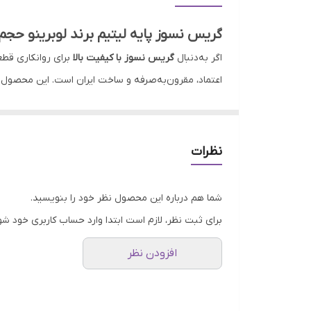
کشور ساخت
گریس نسوز پایه لیتیم برند لوبرینو حجم 900 گرمی | محصولی با کیفیت از آسیاژول
اگر به‌دنبال
گریس نسوز با کیفیت بالا
برای روانکاری قط
اعتماد، مقرون‌به‌صرفه و ساخت ایران است. این محصو
این گریس با بهره‌گیری از فرمولاسیون دقیق بر پایه ص
دارد.
تحمل دمایی از منفی ۲۰ تا مثبت ۱۳۰ درجه سانتی‌گراد
مشخصات کلیدی محصول:
نظرات
✅
نوع:
گریس نسوز پایه لیتیم
✅
برند:
LUBRINO (لوبرینو)
شما هم درباره این محصول نظر خود را بنویسید.
✅
تولیدکننده:
آسیاژوله
برای ثبت نظر، لازم است ابتدا وارد حساب کاربری خود شو
✅
حجم:
900 گرم
افزودن نظر
✅
تحمل دما:
از -20 تا +130 درجه سانتی‌گراد
✅
ویژگی‌ها:
روانکاری عالی، مقاوم در برابر آب، حرارت
✅
کاربرد:
مناسب برای بلبرینگ، یاتاقان، چرخ‌دنده، 