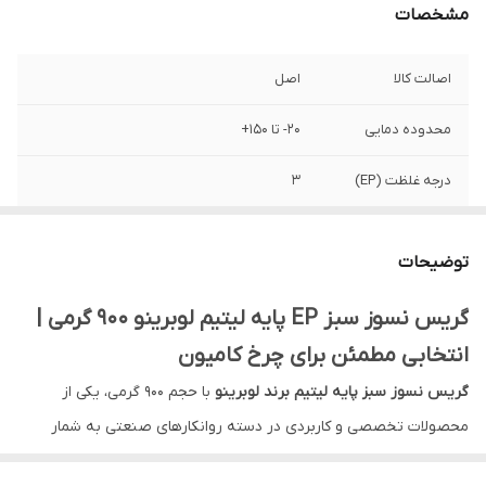
مشخصات
اصالت کالا
اصل
محدوده دمایی
20- تا 150+
درجه غلظت (EP)
3
کشور ساخت
ایران_تبریز
توضیحات
رنگ
سبز تیره
گریس نسوز سبز EP پایه لیتیم لوبرینو 900 گرمی |
وزن
900 گرم
انتخابی مطمئن برای چرخ کامیون
گریس نسوز سبز پایه لیتیم برند لوبرینو
با حجم 900 گرمی، یکی از
محصولات تخصصی و کاربردی در دسته روانکارهای صنعتی به شمار
می‌رود. این گریس که با فرمولاسیون ویژه
EP (Extreme Pressure)