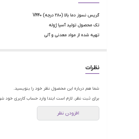
گریس نسوز دما بالا (280 درجه) V440
تک محصول تولید آسیا ژوله
تهیه شده از مواد معدنی و آلی
10 پوندی (4.5 کیلوگرمی)
مناسب برای انواع مصارف صنعتی حرارت بالا (280 درجه سانتیگراد)
محصولی از شرکت آسیاژوله،برند صادراتی لوبرینو
نظرات
با کیفیت تضمینی و قیمت مقرون بصرفه
گارانتی اصالت و صحت کالا
شما هم درباره این محصول نظر خود را بنویسید.
ارسال پستی رایگان به سراسر کشور
برای ثبت نظر، لازم است ابتدا وارد حساب کاربری خود شو
جهت اطلاع از قیمت دیگر محصولات آسیا ژوله با ما در ار
افزودن نظر