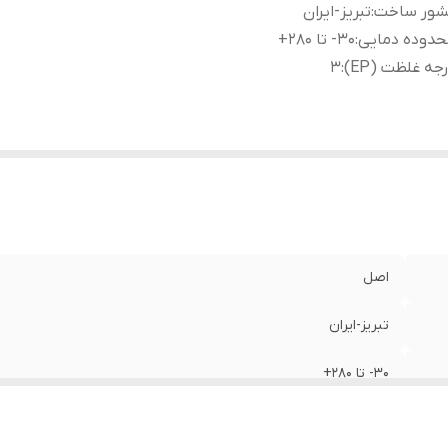
شور ساخت
:
تبریز-ایران
حدوده دمایی
:
30- تا 280+
جه غلظت (EP)
:
3
اصل
تبریز-ایران
30- تا 280+
3