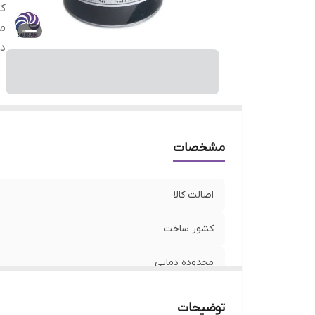
ک
م
در
مشخصات
اصالت کالا
کشور ساخت
محدوده دمایی
درجه غلظت (EP)
توضیحات