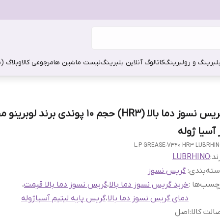
بلبرینگ و رولبرینگ
کاتالوگ آنلاین بلبرینگ
لیست ماشین ها
مرجوعی کالا
وبلاگ (
گریس نسوز دما بالا (HR3) حجم 10 پوندی برند 
 آسیا ژوله
L.P GREASE-V440 HR3 LUBRHI
ند:
LUBRHINO
ته‌بندی
:
گریس نسوز
چسب‌ها :
خرید گریس نسوز دما بالا
،
گریس نسوز دما بالا قیمت
،
دمای گریس نسوز دما بالا
،
گریس پایه لیتیم آسیاژوله
الت کالا
:
اصل