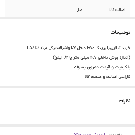
اصالت کالا
اصل
حداکثر دور
3000
توضیحات
واشر
دو طرف لاس
خرید آنلاین بلبرینگ 6202 داخل 1/2 واشرلاستیکی برند LAZIO
کشور ساخت
چین
(اندازه بوش داخلی 12.7 میلی متر یا 1/2 اینچ)
با کیفیت و قیمت مقرون بصرفه
گارانتی اصالت و صحت کالا
ارسال به سراسر کشور
نظرات
دسته‌بندی
:
بلبرینگ سری 6200