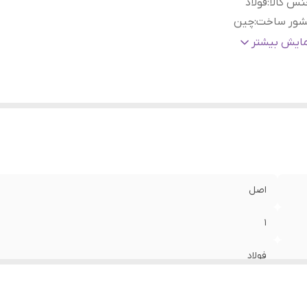
س کالا
:
فولاد
شور ساخت
:
چین
اسب برای خودرو
:
هوزینگ پراید
مایش بیشتر
اصل
1
فولاد
چین