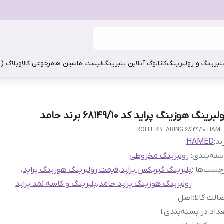
بلبرینگ و رولبرینگ
کاتالوگ آنلاین بلبرینگ
لیست ماشین ها
مرجوعی کالا
وبلاگ (
لبرینگ هوزینگ پراید کد 68149/10 برند حامد
ROLLERBEARING 68149/10 HAM
ند:
HAMED
ته‌بندی
:
رولبرینگ مخروطی
چسب‌ها :
بلبرینگ گیربکس پراید
،
قیمت رولبرینگ هوزینگ پراید
،
رولبرینگ هوزینگ پراید حامد
،
بلبرینگ و کاسه نمد پراید
الت کالا
:
اصل
داد در بسته‌بندی
:
1