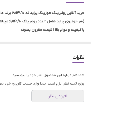
مناسب برای خودرو
خرید آنلاین رولبرینگ هوزینگ پراید کد 68149/10 برند حامد
(هر خودروی پراید شامل 2 عدد رولبرینگ 68149/10 میباشد)
با کیفیت و دوام بالا | قیمت مقرون بصرفه
گارانتی اصالت و صحت کالا
ارسال به سراسر کشور
نظرات
شما هم درباره این محصول نظر خود را بنویسید.
برای ثبت نظر، لازم است ابتدا وارد حساب کاربری خود شو
افزودن نظر