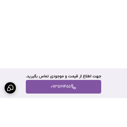
جهت اطلاع از قیمت و موجودی تماس بگیرید.
09135199455