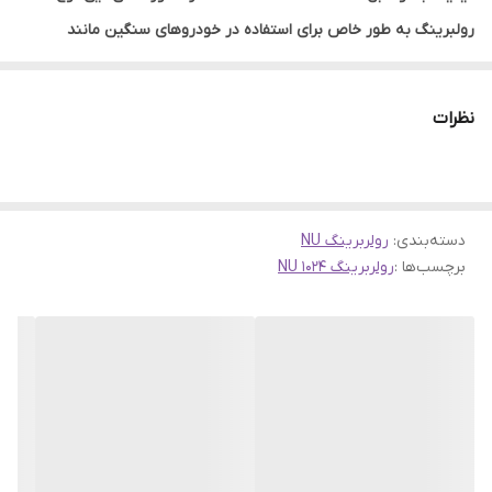
رولبرینگ به طور خاص برای استفاده در خودروهای سنگین مانند
کامیون‌های ایویکو طراحی شده است، که می‌تواند دوام و عمر طولانی را
به ارمغان بیاورد.
نظرات
خرید این رولبرینگ با قیمت مناسب و با گارانتی اصالت و صحت کالا
می‌تواند برای مالکان کامیون‌های ایویکو بسیار ارزشمند باشد، چرا که
اطمینان از عملکرد بدون نقص در بلندمدت، حیاتی است. ارسال به
دسته‌بندی
:
رولربرینگ NU
سراسر کشور نیز یکی دیگر از مزایای خرید این محصول است، چون این
برچسب‌ها :
رولربرینگ NU 1024
امکان را به مشتریان می‌دهد تا بدون توجه به مکان جغرافیایی، به
محصول مورد نیاز خود دسترسی داشته باشند.
در صورتی که خدمات پشتیبانی و مشاوره پیش از خرید نیز توسط
فروشنده ارائه شوند، می‌تواند به مشتری کمک کند تا با خیال راحت‌تری
به خرید خود اقدام نماید. به علاوه، وجود گارانتی نشان‌دهنده اعتماد
فروشنده به کیفیت محصول و پشتیبانی پس از فروش است، که این
خود می‌تواند فاکتور مهمی در تصمیم‌گیری برای خرید باشد.