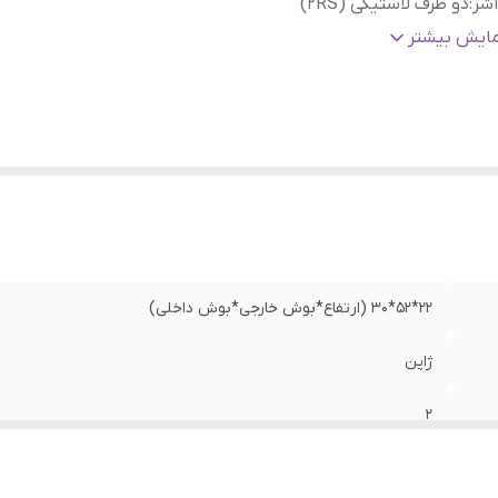
شر
:
دو طرف لاستیکی (2RS)
الت کالا
:
اصل
مایش بیشتر
22*52*30 (ارتفاع*بوش خارجی*بوش داخلی)
ژاپن
2
دو طرف لاستیکی (2RS)