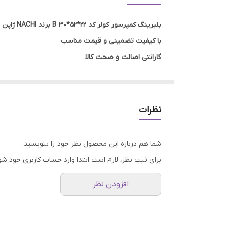
اصالت کالا
بلبرینگ کمپرسور کولر کد 22*52*30 B برند NACHI ژاپن اصلی
با کیفیت تضمینی و قیمت مناسب
گارانتی اصالت و صحت کالا
ارسال به سراسر کشور
ضمانت مرجوعی کالا تا 7 روز در صورت مخدوش نشدن بسته بندی و روی کار نرفتن بلبرینگ
شرایط مرجوعی کالا
نظرات
شما هم درباره این محصول نظر خود را بنویسید.
برای ثبت نظر، لازم است ابتدا وارد حساب کاربری خود شو
افزودن نظر