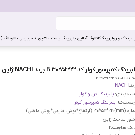
بلبرینگ و رولبرینگ
کاتالوگ آنلاین بلبرینگ
لیست ماشین ها
مرجوعی کالا
وبلاگ (
رینگ کمپرسور کولر کد 22*52*30 B برند NACHI ژاپن اصلی
B 35*52*22 NACHI JAP
ند:
NACHI
ته‌بندی
:
بلبرینگ فن و کولر
چسب‌ها :
بلبرینگ کمپرسور کولر
دازه (mm)
:
22*52*30 (ارتفاع*بوش خارجی*بوش داخلی)
شور ساخت
:
ژاپن
دیف ساچمه
:
2