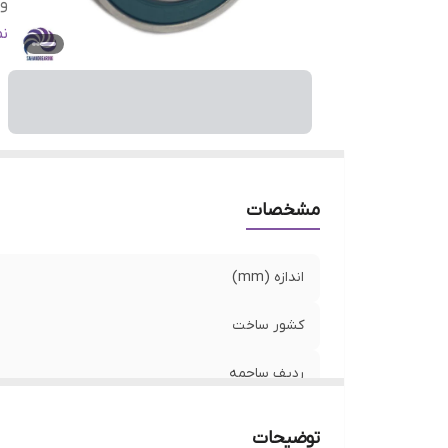
وا
اص
ن
مشخصات
اندازه (mm)
کشور ساخت
ردیف ساچمه
واشر
توضیحات