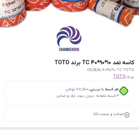
کاسه نمد 10*90*40 TC برند TOTO
OILSEAL 40*90*10 TC TOTO
برند:
TOTO
هر قسط با ترب‌پی:
۷۸٬۵۰۰
تومان
۴ قسط ماهانه. بدون سود، چک و ضامن.
اصالت و صحت کالا