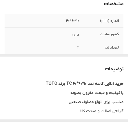
مشخصات
اندازه (mm)
10*90*40
کشور ساخت
چین
تعداد لبه
2
مقاومت دمایی
تا 120 درجه سانتیگراد
توضیحات
نوع کاسه نمد
TC
خرید آنلاین کاسه نمد 10*90*40 TC برند TOTO
اصالت کالا
اصل
با کیفیت و قیمت مقرون بصرفه
مناسب برای انواع مصارف صنعتی
گارانتی اصالت و صحت کالا
ارسال به سراسر کشور