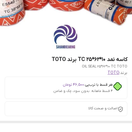
کاسه نمد 10*62*25 TC برند TOTO
OIL SEAL 25*62*10 TC TOTO
برند:
TOTO
هر قسط با ترب‌پی:
۴۶٬۵۰۰
تومان
۴ قسط ماهانه. بدون سود، چک و ضامن.
اصالت و صحت کالا