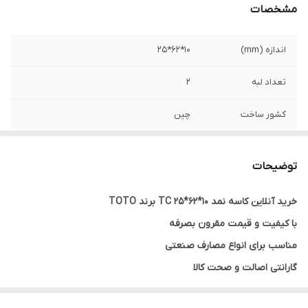
مشخصات
اندازه (mm)
10*62*25
تعداد لبه
2
کشور ساخت
چین
نوع کاسه نمد
TC
توضیحات
رنگ
قهوه ای
خرید آنلاین کاسه نمد 10*62*25 TC برند TOTO
با کیفیت و قیمت مقرون بصرفه
مناسب برای انواع مصارف صنعتی
گارانتی اصالت و صحت کالا
ارسال به سراسر کشور