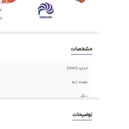
ر
نو
ک
ن
مشخصات
اندازه (mm)
تعداد لبه
رنگ
نوع کاسه نمد
توضیحات
کشور ساخت