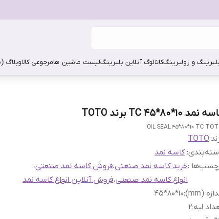
بلبرینگ و رولبرینگ
کاتالوگ آنلاین بلبرینگ
لیست ماشین ها
مرجوعی کالا
وبلاگ (
ه نمد 10*80*45 TC برند TOTO
OIL SEAL 45*80*10 TC TO
ند:
TOTO
ته‌بندی
:
کاسه نمد
چسب‌ها :
خرید کاسه نمد صنعتی
،
فروش کاسه نمد صنعتی
،
انواع کاسه نمد صنعتی
،
فروش آنلاین انواع کاسه نمد
دازه (mm)
:
10*80*45
داد لبه
:
2