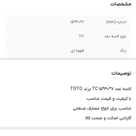
مشخصات
اندازه (mm)
7*30*15
نوع کاسه نمد
TC
رنگ
قهوه ای
تعداد لبه
2
توضیحات
کشور ساخت
چین
کاسه نمد 7*30*15 TC برند TOTO
با کیفیت و قیمت مناسب
مناسب برای انواع مصارف صنعتی
گارانتی اصالت و صحت کالا
ارسال به سراسر کشور