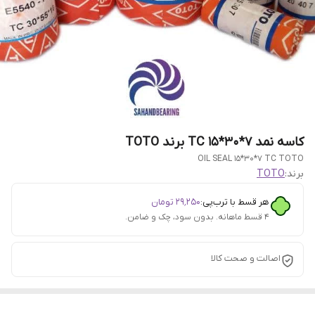
کاسه نمد 7*30*15 TC برند TOTO
OIL SEAL 15*30*7 TC TOTO
برند:
TOTO
هر قسط با ترب‌پی:
۲۹٬۲۵۰
تومان
۴ قسط ماهانه. بدون سود، چک و ضامن.
اصالت و صحت کالا