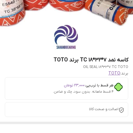
کاسه نمد 7*32*18 TC برند TOTO
OIL SEAL 18*32*7 TC TOTO
برند:
TOTO
هر قسط با ترب‌پی:
۲۳٬۰۰۰
تومان
۴ قسط ماهانه. بدون سود، چک و ضامن.
اصالت و صحت کالا