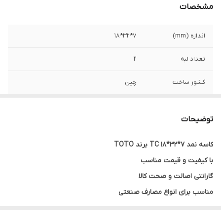
مشخصات
اندازه (mm)
7*32*18
تعداد لبه
2
کشور ساخت
چین
رنگ
قهوه ای
توضیحات
نوع کاسه نمد
TC
کاسه نمد 7*32*18 TC برند TOTO
با کیفیت و قیمت مناسب
گارانتی اصالت و صحت کالا
مناسب برای انواع مصارف صنعتی
ارسال به سراسر کشور