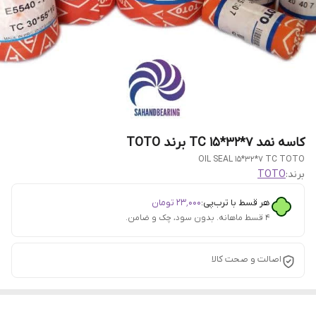
کاسه نمد 7*32*15 TC برند TOTO
OIL SEAL 15*32*7 TC TOTO
برند:
TOTO
هر قسط با ترب‌پی:
۲۳٬۰۰۰
تومان
۴ قسط ماهانه. بدون سود، چک و ضامن.
اصالت و صحت کالا