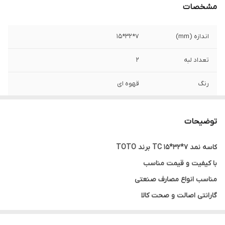
مشخصات
اندازه (mm)
7*32*15
تعداد لبه
2
رنگ
قهوه ای
کشور ساخت
چین
توضیحات
نوع کاسه نمد
TC
کاسه نمد 7*32*15 TC برند TOTO
با کیفیت و قیمت مناسب
مناسب انواع مصارف صنعتی
گارانتی اصالت و صحت کالا
ارسال به سراسر کشور