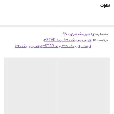
نظرات
دسته‌بندی
:
بلبرینگ سری 6200
بلبرینگ 6220 برند 3STAR ساخت چین
برچسب‌ها :
خرید بلبرینگ 6220 برند 3STAR
،
بلبرینگ 6220 یکی از محصولات با کیفیت برند 3STAR است که در کشور
قیمت بلبرینگ 6220 برند 3STAR
،
ابعاد بلبرینگ 6220
چین تولید می‌شود. این بلبرینگ به دلیل ویژگی‌های خاص خود، در
بسیاری از کاربردهای صنعتی و خودرویی مورد استفاده قرار می‌گیرد.
مشخصات فنی بلبرینگ 6220
- قطر داخلی: 100 میلی‌متر
- قطر خارجی: 180 میلی‌متر
- عرض: 34 میلی‌متر
- نوع: بلبرینگ شیار عمیق (Deep Groove Ball Bearing)
- کد محصول: 6220