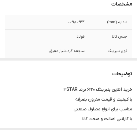
مشخصات
اندازه (mm)
34*180*100
جنس کالا
فولاد
نوع بلبرینگ
ساچمه گرد،شیار عمیق
کشور ساخت
چین
توضیحات
خرید آنلاین بلبرینگ 6220 برند 3STAR
با کیفیت و قیمت مقرون بصرفه
مناسب برای انواع مصارف صنعتی
با گارانتی اصالت و صحت کالا
ارسال به سراسر کشور