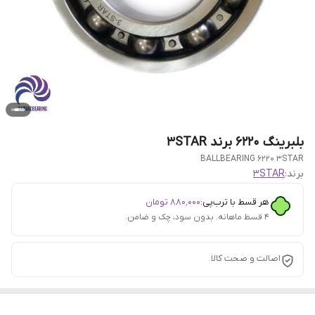
بلبرینگ 6220 برند 3STAR
BALLBEARING 6220 3STAR
برند:
3STAR
هر قسط با ترب‌پی:
۸۸۰٬۰۰۰
تومان
۴ قسط ماهانه. بدون سود، چک و ضامن.
اصالت و صحت کالا