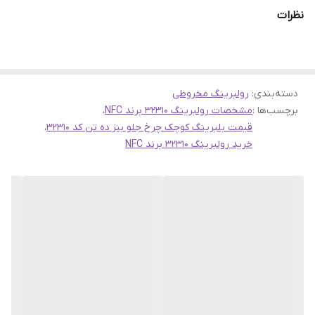
نظرات
دسته‌بندی
:
رولبرینگ مخروطی
رولبرینگ کد 32310 برند NFC ساخت کشور چین
برچسب‌ها :
مشخصات رولبرینگ 32310 برند NFC
،
رولبرینگ 32310 یکی از محصولات با کیفیت برند NFC است که در کشور
قیمت بلبرینگ کوچک چرخ جلو بنز ده تن کد 32310
،
خرید رولبرینگ 32310 برند NFC
چین تولید می‌شود. برند NFC یکی از تولیدکنندگان معتبر رولبرینگ و
بلبرینگ در بازار جهانی است و محصولات آن به دلیل کیفیت بالا و دوام
طولانی مدت شناخته شده‌اند.
مشخصات فنی رولبرینگ 32310
- قطر داخلی: 50 میلی‌متر
- قطر خارجی: 110 میلی‌متر
- عرض: 42.25 میلی‌متر
- نوع: رولبرینگ مخروطی (Tapered Roller Bearing)