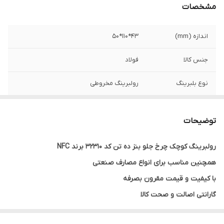
مشخصات
اندازه (mm)
43*110*50
جنس کالا
فولاد
نوع بلبرینگ
رولبرینگ مخروطی
کشور ساخت
چین
توضیحات
رولبرینگ کوچک چرخ جلو بنز ده تن کد 32310 برند NFC
همچنین مناسب برای انواع مصارف صنعتی
با کیفیت و قیمت مقرون بصرفه
گارانتی اصالت و صحت کالا
ارسال به سراسر کشور