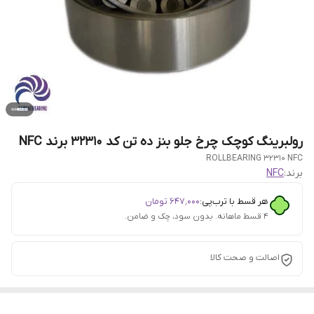
رولبرینگ کوچک چرخ جلو بنز ده تن کد 32310 برند NFC
ROLLBEARING 32310 NFC
برند:
NFC
هر قسط با ترب‌پی:
۶۴۷٬۰۰۰
تومان
۴ قسط ماهانه. بدون سود، چک و ضامن.
اصالت و صحت کالا