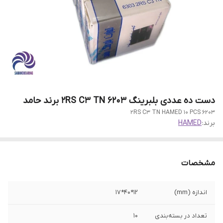
دست ده عددی بلبرینگ 6203 2RS C3 TN برند حامد
6203 2RS C3 TN HAMED 10 PCS
برند:
HAMED
مشخصات
اندازه (mm)
12*40*17
تعداد در بسته‌بندی
10