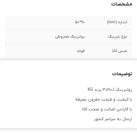
مشخصات
اندازه (mm)
90*50
نوع بلبرینگ
رولبرینگ مخروطی
جنس کالا
فولاد
کشور ساخت
چین
توضیحات
سایر توضیحات
مناسب برای ماشین الات کشاورزی
رولبرینگ 30210J برند KG
با کیفیت و قیمت مقرون بصرفه
با گارانتی اصالت و صحت کالا
ارسال به سراسر کشور