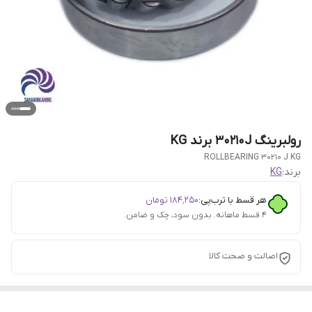
رولبرینگ 30210J برند KG
ROLLBEARING 30210 J KG
برند:
KG
هر قسط با ترب‌پی:
۱۸۴٬۲۵۰
تومان
۴ قسط ماهانه. بدون سود، چک و ضامن.
اصالت و صحت کالا