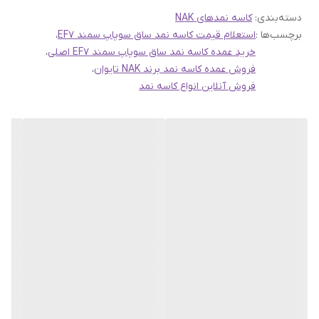
دسته‌بندی
:
کاسه نمدهای NAK
تولیدی دقیق، به این برند این امکان را داده است تا محصولاتی با دقت
برچسب‌ها :
استعلام قیمت کاسه نمد ساق سوپاپ سمند EF7
،
بالا و مطابق با استانداردهای بین‌المللی ارائه دهد.
خرید عمده کاسه نمد ساق سوپاپ سمند EF7 اصلی
،
این مجموعه شامل انواع کاسه نمدهای عقب میل لنگ،جلو میل لنگ،ساق
فروش عمده کاسه نمد برند NAK تایوان
،
فروش آنلاین انواع کاسه نمد
و میل سوپاپ،چرخ جلو و عقب،گیربکس و... میباشد
تمامی کالاهای موجود در سهند بلبرینگ با گارانتی اصالت و صحت کالا
تقدیم میگردد
ارسال سفارشات به سراسر کشور از طریق پست،تیپاکس،باربری و اتوبوس
های بین شهری
جهت استعلام قیمت و سفارش از طریق واتساپ و یا تماس با شماره
09135199455
در ارتباط باشید