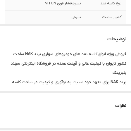
نوع کاسه نمد
نسوز،فشار قوی VITON
کشور ساخت
تایوان
مناسب برای خودرو
سمند EF7
توضیحات
فروش ویژه انواع کاسه نمد های خودروهای سواری برند NAK ساخت
کشور تایوان با کیفیت عالی و قیمت عمده در فروشگاه اینترنتی سهند
بلبرینگ
برند NAK برای تعهد خود نسبت به نوآوری و کیفیت در ساخت کاسه
نمدها و آب‌بندهای صنعتی بسیار مورد تقدیر است. این شرکت با تکیه
بر دانش فنی پیشرفته و تحقیقات مداوم، محصولاتی را تولید می‌کند که
نظرات
در عملکرد، دوام و اثربخشی در محافظت از اجزای ماشین‌آلات در برابر
نفوذ مایعات و سایر ناخالصی‌ها بی‌نظیر هستند. استفاده از فناوری‌های
پیشرفته در ساخت، مانند استفاده از مواد خام باکیفیت و فرآیندهای