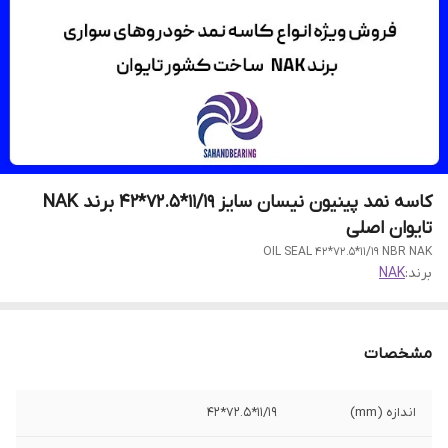
کاسه نمد پینیون نیسان سایز 11/19*72.5*42 برند NAK
تایوان اصلی
OIL SEAL 42*72.5*11/19 NBR NAK
برند:
NAK
مشخصات
اندازه (mm)
11/19*72.5*42