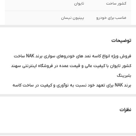
کشور ساخت
تایوان
مناسب برای خودرو
پینیون نیسان
ماده سازنده
NBR
توضیحات
فروش ویژه انواع کاسه نمد های خودروهای سواری برند NAK ساخت
کشور تایوان با کیفیت عالی و قیمت عمده در فروشگاه اینترنتی سهند
بلبرینگ
برند NAK برای تعهد خود نسبت به نوآوری و کیفیت در ساخت کاسه
نمدها و آب‌بندهای صنعتی بسیار مورد تقدیر است. این شرکت با تکیه
بر دانش فنی پیشرفته و تحقیقات مداوم، محصولاتی را تولید می‌کند که
نظرات
در عملکرد، دوام و اثربخشی در محافظت از اجزای ماشین‌آلات در برابر
نفوذ مایعات و سایر ناخالصی‌ها بی‌نظیر هستند. استفاده از فناوری‌های
پیشرفته در ساخت، مانند استفاده از مواد خام باکیفیت و فرآیندهای