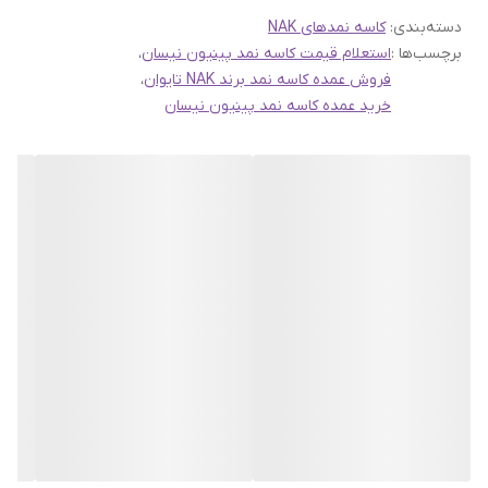
دسته‌بندی
:
کاسه نمدهای NAK
تولیدی دقیق، به این برند این امکان را داده است تا محصولاتی با دقت
برچسب‌ها :
استعلام قیمت کاسه نمد پینیون نیسان
،
بالا و مطابق با استانداردهای بین‌المللی ارائه دهد.
فروش عمده کاسه نمد برند NAK تایوان
،
این مجموعه شامل انواع کاسه نمدهای عقب میل لنگ،جلو میل لنگ،ساق
خرید عمده کاسه نمد پینیون نیسان
و میل سوپاپ،چرخ جلو و عقب،گیربکس و... میباشد
تمامی کالاهای موجود در سهند بلبرینگ با گارانتی اصالت و صحت کالا
تقدیم میگردد
ارسال سفارشات به سراسر کشور از طریق پست،تیپاکس،باربری و اتوبوس
های بین شهری
جهت استعلام قیمت و سفارش از طریق واتساپ و یا تماس با شماره
09135199455
در ارتباط باشید