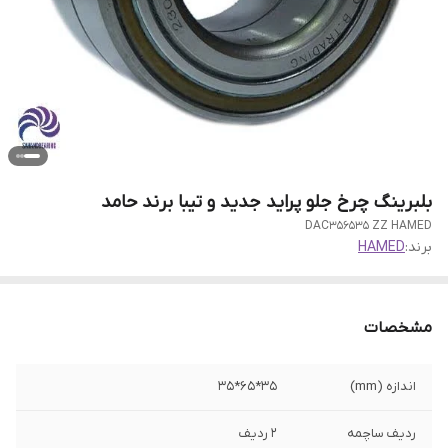
بلبرینگ چرخ جلو پراید جدید و تیبا برند حامد
DAC356535 ZZ HAMED
برند:
HAMED
مشخصات
اندازه (mm)
35*65*35
ردیف ساچمه
2 ردیف