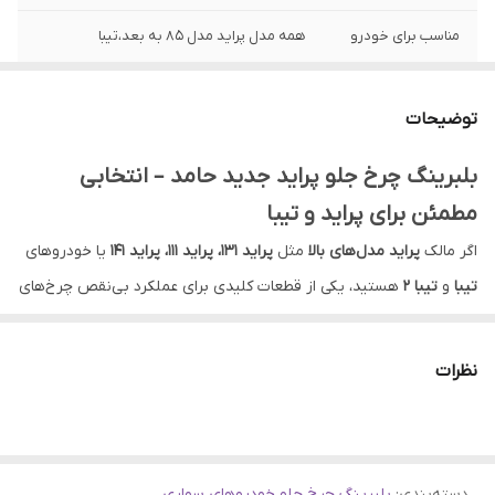
مناسب برای خودرو
همه مدل پراید مدل 85 به بعد،تیبا
واشر
دو طرف فلزی ZZ
توضیحات
بلبرینگ چرخ جلو پراید جدید حامد – انتخابی
مطمئن برای پراید و تیبا
اگر مالک
پراید مدل‌های بالا
مثل
پراید 131، پراید 111، پراید 141
یا خودروهای
تیبا
و
تیبا 2
هستید، یکی از قطعات کلیدی برای عملکرد بی‌نقص چرخ‌های
خودرو،
بلبرینگ چرخ جلو
است. در این میان،
بلبرینگ چرخ جلو پراید
جدید حامد
با کد DAC356535 ZZ یکی از انتخاب‌های هوشمندانه و با
نظرات
کیفیت برای این خودروها به شمار می‌رود.
بلبرینگ چرخ جلو پراید مدل بالا – یک تکه و مقاوم
این بلبرینگ از نوع
یک تکه
بوده و مخصوص خودروهای پراید مدل 85
دسته‌بندی
:
بلبرینگ چرخ جلو خودروهای سواری