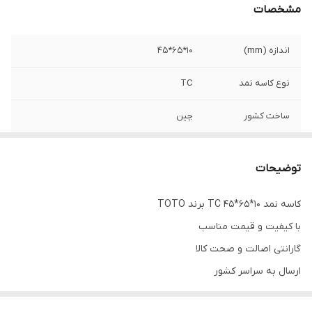
مشخصات
اندازه (mm)
10*65*45
نوع کاسه نمد
TC
ساخت کشور
چین
مقاومت دمایی
120 درجه
توضیحات
رنگ
قهوه ای
کاسه نمد 10*65*45 TC برند TOTO
با کیفیت و قیمت مناسب
گارانتی اصالت و صحت کالا
ارسال به سراسر کشور