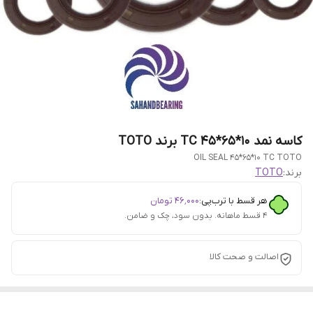
کاسه نمد 10*65*45 TC برند TOTO
OIL SEAL 45*65*10 TC TOTO
برند:
TOTO
هر قسط با ترب‌پی:
۴۶٬۰۰۰
تومان
۴ قسط ماهانه. بدون سود، چک و ضامن.
اصالت و صحت کالا