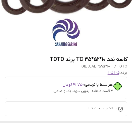
کاسه نمد 10*52*35 TC برند TOTO
OIL SEAL 35*52*10 TC TOTO
برند:
TOTO
هر قسط با ترب‌پی:
۴۲٬۷۵۰
تومان
۴ قسط ماهانه. بدون سود، چک و ضامن.
اصالت و صحت کالا