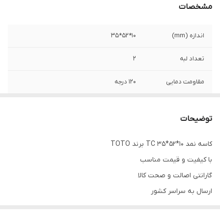
مشخصات
اندازه (mm)
10*52*35
تعداد لبه
2
مقاومت دمایی
120 درجه
نوع کاسه نمد
TC
توضیحات
رنگ
قهوه ای
کاسه نمد 10*52*35 TC برند TOTO
با کیفیت و قیمت مناسب
گارانتی اصالت و صحت کالا
ارسال به سراسر کشور