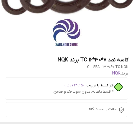
کاسه نمد 7*30*12 TC برند NQK
OIL SEAL 12*30*7 TC NQK
برند:
NQK
هر قسط با ترب‌پی:
۲۴٬۲۵۰
تومان
۴ قسط ماهانه. بدون سود، چک و ضامن.
اصالت و صحت کالا