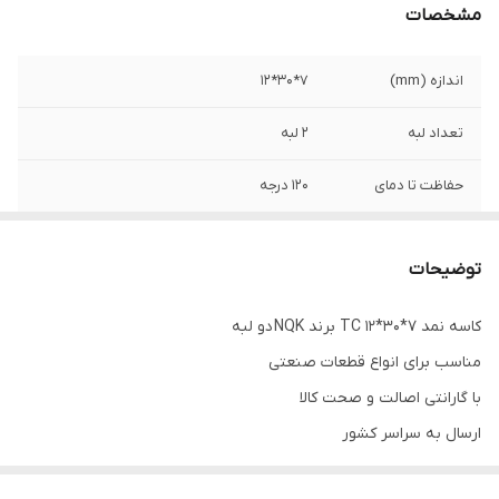
مشخصات
اندازه (mm)
7*30*12
تعداد لبه
2 لبه
حفاظت تا دمای
120 درجه
ساخت کشور
چین
توضیحات
رنگ
قهوه ای
کاسه نمد 7*30*12 TC برند NQK دو لبه
نوع کاسه نمد
TC
مناسب برای انواع قطعات صنعتی
با گارانتی اصالت و صحت کالا
ارسال به سراسر کشور