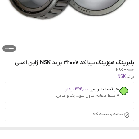
بلبرینگ هوزینگ تیبا کد 32007 برند NSK ژاپن اصلی
32007 NSK
برند:
NSK
هر قسط با ترب‌پی:
۳۵۲٬۰۰۰
تومان
۴ قسط ماهانه. بدون سود، چک و ضامن.
اصالت و صحت کالا