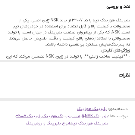
*توجه:هر خودرو تیبا دو عدد رولبرینگ هوزینگ دارد
نقد و بررسی
بلبرینگ هوزینگ تیبا با کد 32007 از برند NSK ژاپن اصلی، یکی از
محصولات با کیفیت بالا و قابل اعتماد برای استفاده در خودروهای تیبا
است. NSK، که یکی از پیشروان صنعت بلبرینگ در جهان است، با تولید
محصولاتی با استانداردهای بالای کیفیت و دقت، اطمینان حاصل می‌کند
که بلبرینگ‌هایش عملکرد بی‌نقصی داشته باشند.
ویژگی‌های کلیدی:
- **کیفیت ساخت ژاپنی**: با تولید در ژاپن، NSK تضمین می‌کند که این
بلبرینگ هوزینگ با بالاترین استانداردهای کیفیت ساخته شده است،
افزایش دوام و عمر مفید را به ارمغان می‌آورد.
- **طراحی مهندسی دقیق**: مهندسی و طراحی دقیق این بلبرینگ به
نظرات
گونه‌ای است که به بهترین نحو برای استفاده در خودروهای تیبا مناسب
است، با تضمین یکپارچگی و تناسب ایده‌آل با اجزای دیگر.
- **مقاومت بالا در برابر بارهای سنگین و شوک‌ها**: کد 32007 این
بلبرینگ به گونه‌ای طراحی شده تا تحمل بسیار بالایی در برابر بارهای
سنگین و شوک‌های ناگهانی داشته باشد، که برای دوام بخشیدن به
دسته‌بندی
:
بلبرینگ هوزینگ
عملکرد خودروها در شرایط مختلف رانندگی بسیار مفید است.
برچسب‌ها :
بلبرینگ NSK
،
قیمت بلبرینگ هوزینگ
،
بلبرینگ 32007
،
مزایا:
- **افزایش عملکرد و بهره‌وری**: نصب این بلبرینگ به بهبود عملکرد
بلبرینگ هوزینگ تیبا
،
انواع بلبرینگ و رولبرینگ
کلی خودرو کمک می‌کند، با کاهش اصطکاک و بهینه‌سازی چرخش‌ها.
- **کاهش صدا و لرزش**: طراحی و ساختار این بلبرینگ می‌تواند به