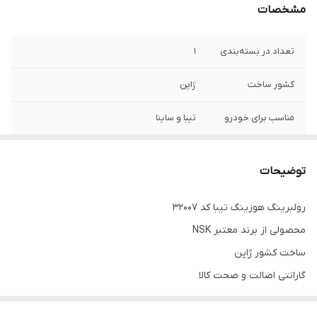
مشخصات
تعداد در بسته‌بندی
1
کشور ساخت
ژاپن
مناسب برای خودرو
تیبا و ساینا
اندازه
62*35
توضیحات
رولبرینگ هوزینگ تیبا کد 32007
محصولی از برند معتبر NSK
ساخت کشور ژاپن
گارانتی اصالت و صحت کالا
ارسال به سراسر کشور