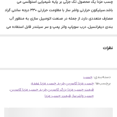
چسب مزدا یک محصول تک جزئی بر پایه شیمیایی استوکسی می
باشد‏.‏سیلیکون حرارتی واشر ساز با مقاومت حرارتی 330 درجه سانتی گراد
مصارف متعددی دارد، از جمله در صنعت اتومبیل سازی به منظور آب
بندی دیفرانسیل، درب سوپاپ، واتر پمپ و سر سیلندر قابل استفاده می
باشد‏.‏ این چسب به رنگ طوسی تولیده شده و در مقابل مواد شیمیایی و
پتروشیمی و روغن های داغ مقاوم است‏.
نظرات
شما میتوانید این محصول را با گارانتی اصالت و صحت کالا،کیفیت عالی و
قیمت مقرون بصرفه،بصورت آنلاین در هر نقطه از ایران از فروشگاه
اینترنتی سهند بلبرینگ خریداری نمائید.
دسته‌بندی
:
چسب مزدا کاسپین 30 گرمی
چسب
برچسب‌ها :
چسب مزدا کاسپین
،
خرید چسب مزدا عمده
،
قیمت چسب مزدا بزرگ کاسپین
،
خرید چسب مزدا کاسپین
،
چسب واشرساز
،
قیمت چسب مزدا