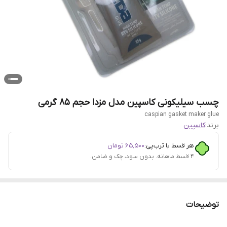
چسب سیلیکونی کاسپین مدل مزدا حجم 85 گرمی
caspian gasket maker glue
برند:
کاسپین
هر قسط با ترب‌پی:
۶۵٬۵۰۰
تومان
۴ قسط ماهانه. بدون سود، چک و ضامن.
توضیحات