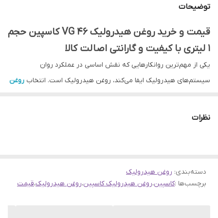
توضیحات
قیمت و خرید روغن هیدرولیک VG 46 کاسپین حجم
1 لیتری با کیفیت و گارانتی اصالت کالا
یکی از مهم‌ترین روانکارهایی که نقش اساسی در عملکرد روان
سیستم‌های هیدرولیک ایفا می‌کند، روغن هیدرولیک است. انتخاب
روغن
مناسب نه تنها موجب افزایش طول عمر قطعات می‌شود، بلکه عملکرد
سیستم را نیز بهبود می‌بخشد. در میان برندهای معتبر داخلی، روغن
نظرات
هیدرولیک
کاسپین
VG 46 یکی از گزینه‌های پرطرفدار و مطمئن است که
با حجم 1 لیتری و کیفیت بالا در بازار عرضه می‌شود. این محصول با گارانتی
اصالت کالا در فروشگاه سهند بلبرینگ عرضه شده و همراه با ارسال سریع
دسته‌بندی
:
روغن هیدرولیک
به سراسر کشور و ضمانت مرجوعی 7 روزه در دسترس مشتریان قرار دارد.
برچسب‌ها :
کاسپین
،
روغن هیدرولیک کاسپین
،
روغن هیدرولیک
،
قیمت
ویژگی‌های روغن هیدرولیک کاسپین VG 46
روغن هیدرولیک کاسپین بر اساس استانداردهای روز دنیا تولید شده و در