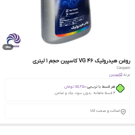
روغن هیدرولیک VG 46 کاسپین حجم 1 لیتری
Caspain
برند:
کاسپین
هر قسط با ترب‌پی:
۱۵۱٬۲۵۰
تومان
۴ قسط ماهانه. بدون سود، چک و ضامن.
اصالت و صحت کالا