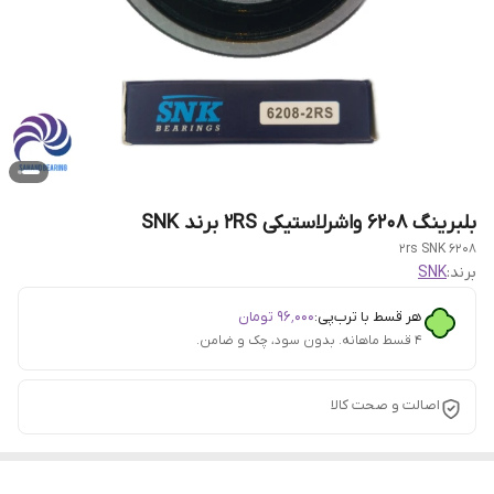
بلبرینگ 6208 واشرلاستیکی 2RS برند SNK
6208 2rs SNK
برند:
SNK
هر قسط با ترب‌پی:
۹۶٬۰۰۰
تومان
۴ قسط ماهانه. بدون سود، چک و ضامن.
اصالت و صحت کالا