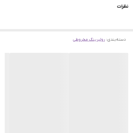
ارسال به سراسر کشور
نظرات
فروشگاه اینترنتی سهند بلبرینگ
فروش آنلاین انواع بلبرینگ و رولبرینگ،کاسه نمد،گریس نسوز و
چهارشاخه
دسته‌بندی
:
رولبرینگ مخروطی
درخواستهای خودرا از طریق بخش نظرات با ما در میان بگذارید