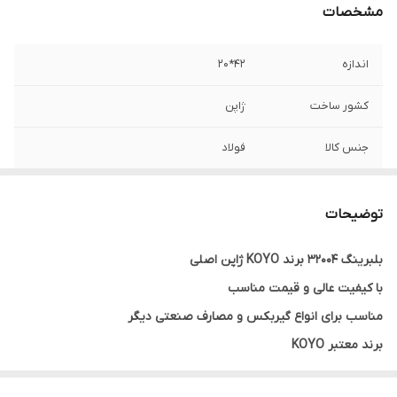
مشخصات
اندازه
42*20
کشور ساخت
ژاپن
جنس کالا
فولاد
تعداد در بسته‌بندی
1
توضیحات
حداکثر دور
3500
بلبرینگ 32004 برند KOYO ژاپن اصلی
شکل ساچمه
بشکه ای
با کیفیت عالی و قیمت مناسب
مناسب برای انواع گیربکس و مصارف صنعتی دیگر
برند معتبر KOYO
گارانتی اصالت و صحت کالا