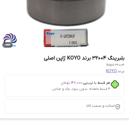
بلبرینگ 32004 برند KOYO ژاپن اصلی
32004 koyo
برند:
KOYO
هر قسط با ترب‌پی:
۱۴۷٬۰۰۰
تومان
۴ قسط ماهانه. بدون سود، چک و ضامن.
اصالت و صحت کالا