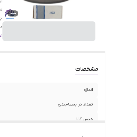
ان
تع
جن
دو
س
ن
من
مشخصات
اندازه
تعداد در بسته‌بندی
جنس کالا
دور