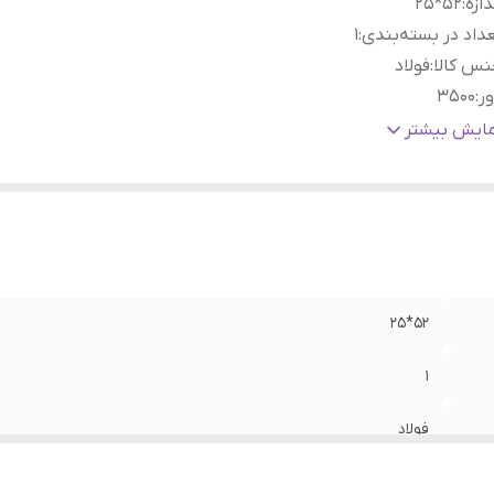
دازه
:
52*25
داد در بسته‌بندی
:
1
س کالا
:
فولاد
ر
:
3500
بد
:
آهنی
مایش بیشتر
اسب برای خودرو
:
مینی بوس بنز
52*25
1
فولاد
3500