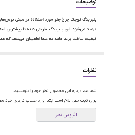
توضیحات
سبد
مناسب برای خودرو
عرضه می‌شود. این بلبرینگ، طراحی شده تا بیشترین استحک
کیفیت ساخت برند حامد به شما اطمینان می‌دهد که عمل
بالا، قیمت پیشنهادی محصول نیز به نحوی تعیین شده اس
برای حفظ اعتماد مشتریان، این بلبرینگ کوچک همراه با 
را از فروشنده دریافت کنند و در صورت بروز هرگونه م
نظرات
علاوه بر ارائه‌ی کیفیت و خدمات مطمئن، امکان ارسال ا
و معتبر دست پیدا کنند. این فرآیند ارسال منظم و قاب
شما هم درباره این محصول نظر خود را بنویسید.
فروشگاه اینترنتی سهند بلبرینگ
برای ثبت نظر، لازم است ابتدا وارد حساب کاربری خود شو
فروش آنلاین انواع بلبرینگ و رولبرینگ،کاسه نمد،گریس
افزودن نظر
درخواستهای خودرا از طریق بخش نظرات با ما در میان بگ