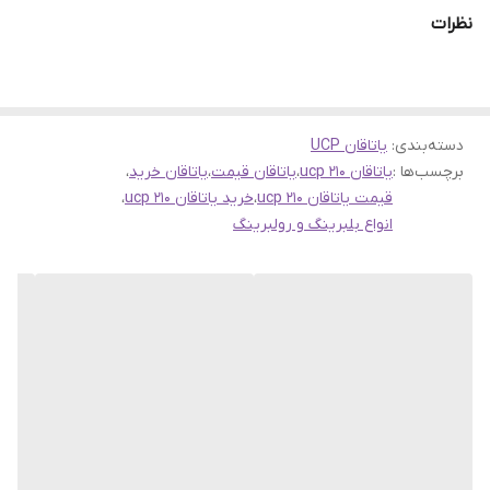
برند DPI به خاطر تولید محصولات با کیفیت و قابل اعتماد در بین مصرف
نظرات
کنندگان و صنعتگران شناخته شده است. این برند متعهد به عرضه
بلبرینگ‌هایی است که عملکرد مطلوب و قابلیت اطمینان در شرایط کاری
مختلف را به همراه دارند. محصولات DPI همچنین به دلیل قیمت
دسته‌بندی
:
یاتاقان UCP
مناسبشان نسبت به کیفیتی که ارائه می‌دهند، بسیار مقرون به صرفه
برچسب‌ها :
یاتاقان ucp 210
،
یاتاقان قیمت
،
یاتاقان خرید
،
هستند.
قیمت یاتاقان ucp 210
،
خرید یاتاقان ucp 210
،
خریداران با خیال راحت می‌توانند محصولاتی با برچسب DPI را انتخاب
انواع بلبرینگ و رولبرینگ
کنند، زیرا هر قطعه مرتبط با گارانتی اصالت و صحت کالا عرضه می‌شود.
این گارانتی تأیید می‌کند که محصولات از تولیدکننده اصلی تهیه شده و
با کنترل کیفیت دقیق در سراسر فرآیند تولید، اطمینان حاصل می‌کند که
هر کالایی که به دست مصرف‌کننده می‌رسد، در سطح بالایی از کیفیت
قرار دارد.
با خدمات ارسال به سراسر کشور، فارغ از مکانی که در آن قرار دارید،
می‌توانید از دسترسی آسان به این یاتاقان بلبرینگ UCP 210 برند DPI