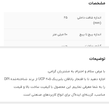
مشخصات
اندازه شافت داخلی
25
(mm)
اندازه پیچ تا پیچ
110 میلی متر
کشور ساخت
چین
توضیحات
با عرض سلام و احترام به مشتریان گرامی،
اجازه دهید تا با افتخار یاتاقان بلبرینگ UCP 205 از برند شناخته‌شده DPI
را به شما معرفی نماییم. این محصول با کیفیت ساخت بالا و قیمت
مناسب، گزینه‌ای ایده‌آل برای انواع کاربردهای صنعتی است.
با کیفیت برتر
: یاتاقان بلبرینگ UCP 205 تولید شده توسط DPI از مواد