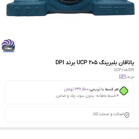
یاتاقان بلبرینگ UCP 205 برند DPI
UCP 205 DPI
برند:
DPI
هر قسط با ترب‌پی:
۲۳۶٬۵۰۰
تومان
۴ قسط ماهانه. بدون سود، چک و ضامن.
اصالت و صحت کالا