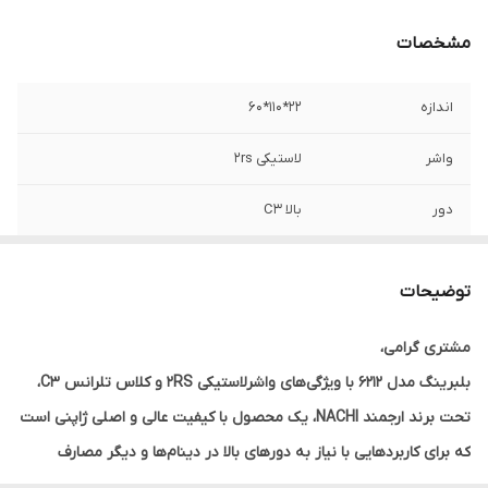
مشخصات
اندازه
22*110*60
واشر
لاستیکی 2rs
دور
بالا C3
سبد
آهنی
توضیحات
مشتری گرامی،
بلبرینگ مدل 6212 با ویژگی‌های واشرلاستیکی 2RS و کلاس تلرانس C3،
تحت برند ارجمند NACHI، یک محصول با کیفیت عالی و اصلی ژاپنی است
که برای کاربردهایی با نیاز به دورهای بالا در دینام‌ها و دیگر مصارف
صنعتی طراحی شده است.