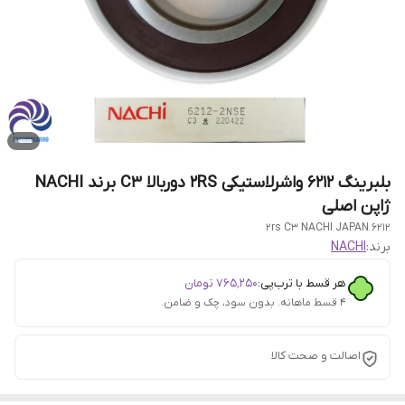
بلبرینگ 6212 واشرلاستیکی 2RS دوربالا C3 برند NACHI
ژاپن اصلی
6212 2rs C3 NACHI JAPAN
برند:
NACHI
هر قسط با ترب‌پی:
۷۶۵٬۲۵۰
تومان
۴ قسط ماهانه. بدون سود، چک و ضامن.
اصالت و صحت کالا