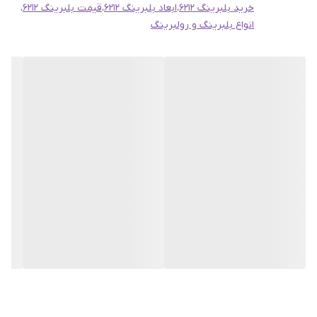
خرید بلبرینگ 6212
،
ابعاد بلبرینگ 6212
،
قیمت بلبرینگ 6212
،
قابل اعتماد به هر نقطه‌ای از کشور می‌باشیم. کالایی که از ما سفارش
انواع بلبرینگ و رولبرینگ
می‌دهید در امن‌ترین بسته‌بندی و با کمترین مدت زمان ممکن به
دستتان خواهد رسید.
اگر به اطلاعات بیشتری نیاز دارید یا مایل به ثبت سفارش هستید، لطفاً
با ما تماس بگیرید یا به وب‌سایت ما مراجعه کنید تا بهترین خدمات را
برایتان فراهم آوریم.
با احترام،
تیم پشتیبانی سهند بلبرینگ
تلفن تماس و مشاوره:09135199455
035-38243434
---
فروشگاه اینترنتی سهند بلبرینگ
فروش آنلاین انواع بلبرینگ و رولبرینگ،کاسه نمد،گریس نسوز و
چهارشاخه