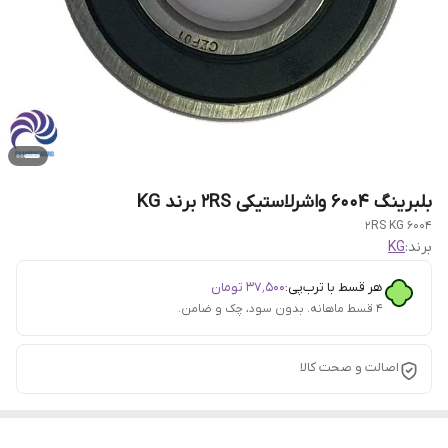
بلبرینگ 6004 واشرلاستیکی 2RS برند KG
6004 2RS KG
برند:
KG
هر قسط با ترب‌پی:
۳۷٬۵۰۰
تومان
۴ قسط ماهانه. بدون سود، چک و ضامن.
اصالت و صحت کالا