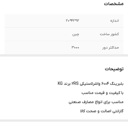
مشخصات
اندازه
12*42*20
کشور ساخت
چین
حداکثر دور
3000
جنس کالا
فولاد
توضیحات
واشر
لاستیکی
بلبرینگ 6004 واشرلاستیکی 2RS برند KG
با کیفیت و قیمت مناسب
مناسب برای انواع مصارف صنعتی
گارانتی اصالت و صحت کالا
ارسال به سراسر کشور