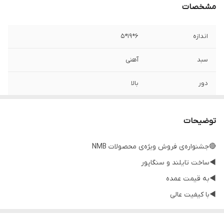
مشخصات
اندازه
6*19*5
سبد
آهنی
دور
بالا
کشور ساخت
تایلند،سنگاپور
توضیحات
🔴جشنواره‌ی فروش ویژه‌ی محصولات NMB
◀️ساخت تایلند و سنگاپور
◀️به قیمت عمده
◀️با کیفیت عالی
◀️گارانتی اصالت و صحت کالا