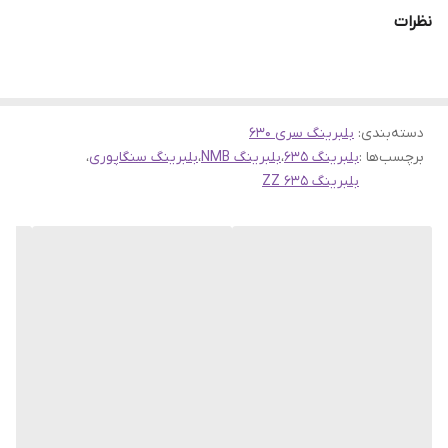
◀️شماره تماس و واتساپ:
09135199455
نظرات
🔴کارخانه بلبرینگ NMB، یا به عبارت دقیقتر شرکت MinebeaMitsumi
Inc.، یک شرکت ژاپنی بزرگ در زمینه تولید قطعات الکترونیکی و مکانیکی
است. این شرکت تاریخچه‌ای بلند و موفق دارد. در زیر تاریخچه اصلی
NMB را مختصراً برای شما توضیح می‌دهم:
دسته‌بندی
:
بلبرینگ سری 630
برچسب‌ها :
بلبرینگ 635
،
بلبرینگ NMB
،
بلبرینگ سنگاپوری
،
1. **تأسیس**: شرکت NMB تأسیس شد در سال 1951 در کوبه، ژاپن.
بلبرینگ 635 ZZ
2. **تولید ابتدایی**: در ابتدا، این شرکت به تولید بلبرینگ‌های دقیق و
کوچک برای مصارف صنعتی و الکترونیکی مشغول بود.
3. **توسعه محصولات**: NMB در طی سال‌ها محصولات خود را توسعه
داد و به تولید انواع مختلفی از بلبرینگ‌ها، روانکارها، و سیستم‌های خنک
کننده برای کامپیوترها و سایر دستگاه‌های الکترونیکی پرداخت.
4. **گسترش جهانی**: شرکت NMB به سرعت بازارهای جهانی را فتح
کرده و واحدهای تولیدی در کشورهای مختلف ایجاد کرده است.
5. **اندوزهای مهم**: NMB به عنوان یکی از اندوزهای مهم در صنعت