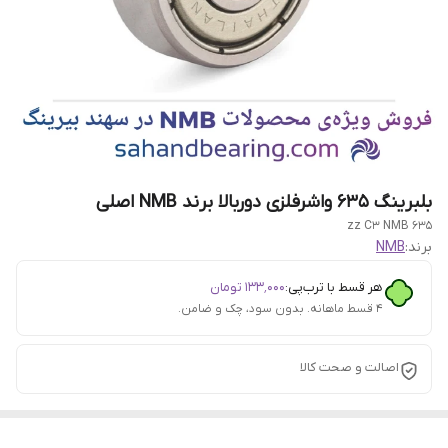
بلبرینگ ۶۳۵ واشرفلزی دوربالا برند NMB اصلی
635 zz C3 NMB
برند:
NMB
هر قسط با ترب‌پی:
۱۳۳٬۰۰۰
تومان
۴ قسط ماهانه. بدون سود، چک و ضامن.
اصالت و صحت کالا