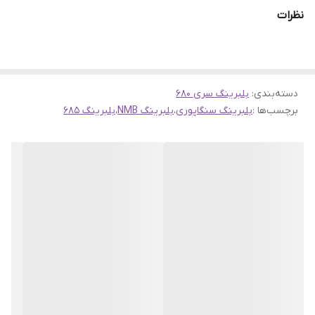
◀️شماره تماس و واتساپ:
09135199455
نظرات
🔴کارخانه بلبرینگ NMB، یا به عبارت دقیقتر شرکت MinebeaMitsumi
Inc.، یک شرکت ژاپنی بزرگ در زمینه تولید قطعات الکترونیکی و مکانیکی
است. این شرکت تاریخچه‌ای بلند و موفق دارد. در زیر تاریخچه اصلی
NMB را مختصراً برای شما توضیح می‌دهم:
دسته‌بندی
:
بلبرینگ سری 680
برچسب‌ها :
بلبرینگ سنگاپوری
،
بلبرینگ NMB
،
بلبرینگ ۶۸۵
1. **تأسیس**: شرکت NMB تأسیس شد در سال 1951 در کوبه، ژاپن.
2. **تولید ابتدایی**: در ابتدا، این شرکت به تولید بلبرینگ‌های دقیق و
کوچک برای مصارف صنعتی و الکترونیکی مشغول بود.
3. **توسعه محصولات**: NMB در طی سال‌ها محصولات خود را توسعه
داد و به تولید انواع مختلفی از بلبرینگ‌ها، روانکارها، و سیستم‌های خنک
کننده برای کامپیوترها و سایر دستگاه‌های الکترونیکی پرداخت.
4. **گسترش جهانی**: شرکت NMB به سرعت بازارهای جهانی را فتح
کرده و واحدهای تولیدی در کشورهای مختلف ایجاد کرده است.
5. **اندوزهای مهم**: NMB به عنوان یکی از اندوزهای مهم در صنعت