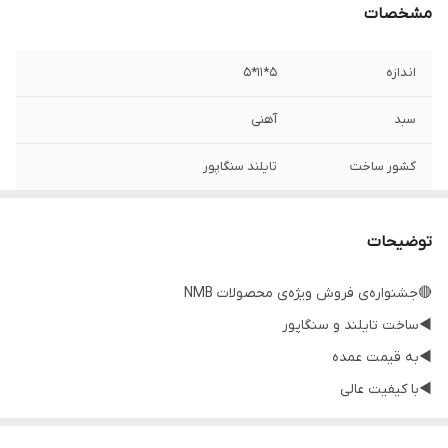
مشخصات
اندازه
5*11*5
سبد
آهنی
کشور ساخت
تایلند سنگاپور
واشر
فلزی
توضیحات
🔴جشنواره‌ی فروش ویژه‌ی محصولات NMB
◀️ساخت تایلند و سنگاپور
◀️به قیمت عمده
◀️با کیفیت عالی
◀️گارانتی اصالت و صحت کالا