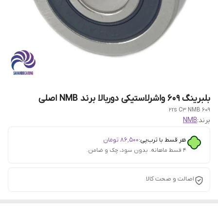
بلبرینگ ۶۰۹ واشرلاستیکی دوربالا برند NMB اصلی
609 2rs C3 NMB
برند:
NMB
هر قسط با ترب‌پی:
۸۶٬۵۰۰
تومان
۴ قسط ماهانه. بدون سود، چک و ضامن.
اصالت و صحت کالا