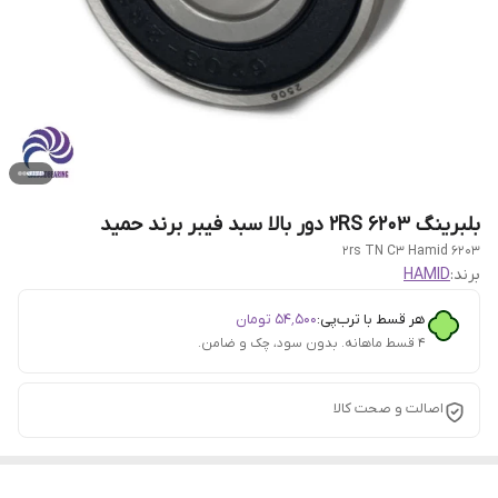
بلبرینگ 6203 2RS دور بالا سبد فیبر برند حمید
6203 2rs TN C3 Hamid
برند:
HAMID
هر قسط با ترب‌پی:
۵۴٬۵۰۰
تومان
۴ قسط ماهانه. بدون سود، چک و ضامن.
اصالت و صحت کالا