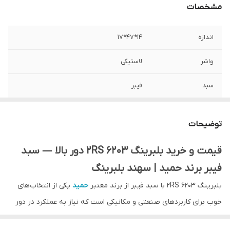
مشخصات
اندازه
14*47*17
واشر
لاستیکی
سبد
فیبر
دور
بالا
توضیحات
کشور ساخت
چین
قیمت و خرید بلبرینگ 6203 2RS دور بالا — سبد
فیبر برند حمید | سهند بلبرینگ
بلبرینگ 6203 2RS با سبد فیبر از برند معتبر
حمید
یکی از انتخاب‌های
خوب برای کاربردهای صنعتی و مکانیکی است که نیاز به عملکرد در دور
بالا، حداقل نگهداری و محافظت در برابر آلودگی دارد. در فروشگاه اینترنتی