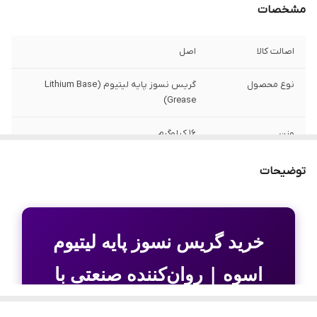
مشخصات
اصالت کالا
اصل
نوع محصول
گریس نسوز پایه لیتیوم (Lithium Base
Grease)
وزن
۱۶ کیلوگرم
پایه شیمیایی
لیتیوم (Lithium)
توضیحات
مقاومت حرارتی
تا ۱۳۰ درجه سانتی‌گراد (در شرایط استاندارد)
افزودنی‌های EP
دارد (مقاوم در برابر فشارهای بسیار زیاد)
خرید گریس نسوز پایه لیتیوم
مقاومت در برابر آب
عالی (عایق رطوبت)
اسوه | روان‌کننده صنعتی با
مقاومت حرارتی بالا