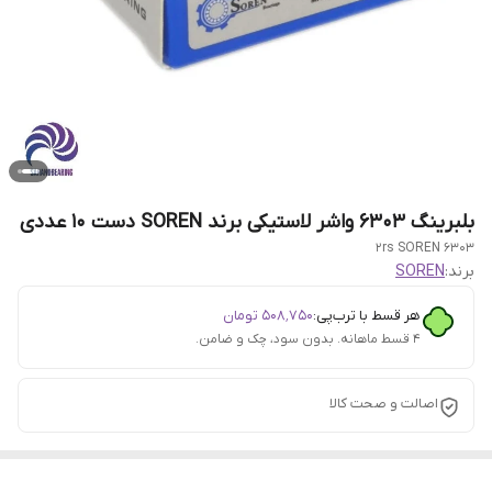
بلبرینگ 6303 واشر لاستیکی برند SOREN دست 10 عددی
6303 2rs SOREN
برند:
SOREN
هر قسط با ترب‌پی:
۵۰۸٬۷۵۰
تومان
۴ قسط ماهانه. بدون سود، چک و ضامن.
اصالت و صحت کالا