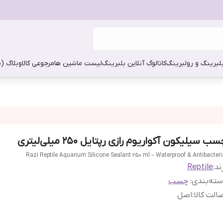
بلبرینگ و رولبرینگ
کاتالوگ آنلاین بلبرینگ
لیست ماشین ها
مرجوعی کالا
وبلاگ (
ب سیلیکون آکواریوم رازی رپتایل ۲۵۰ میلی‌لیتری
Razi Reptile Aquarium Silicone Sealant 250 ml – Waterproof & Antibacteri
ند:
Reptile
ته‌بندی
:
چسب
الت کالا
:
اصل