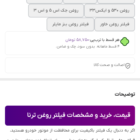
روغن 530 و ایکس۳۳
روغن جک اس ۵ و اس ۳
فیلتر روغن خاور
فیلتر روغن بنز مایلر
هر قسط با ترب‌پی:
۵۸٬۷۵۰
تومان
۴ قسط ماهانه. بدون سود، چک و ضامن.
اصالت و صحت کالا
توضیحات
قیمت، خرید و مشخصات فیلتر روغن ترنا
اگر به دنبال یک فیلتر باکیفیت برای محافظت از موتور خودرو هستید،