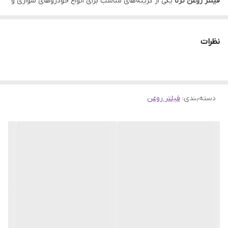
فیلتر روغن ترنا
یکی از گزینه‌های مناسب برای انواع خودروهای سواری و
نیمه‌سنگین محسوب می‌شود. این محصول با استفاده از متریال باکیفیت
و کاغذ فیلتراسیون استاندارد تولید شده و می‌تواند ذرات معلق، آلودگی‌ها
نظرات
و ناخالصی‌های موجود در روغن موتور را به خوبی جذب کند. استفاده از
فیلتر روغن استاندارد باعث افزایش عمر موتور، کاهش استهلاک قطعات
داخلی و عملکرد بهتر سیستم روانکاری خودرو خواهد شد.
دسته‌بندی
:
فیلتر روغن
در فروشگاه سهند بیرینگ، تمامی محصولات با تضمین اصالت و سلامت
فیزیکی عرضه می‌شوند و امکان ارسال به سراسر کشور فراهم است.
همچنین کاربران می‌توانند از طریق لینک‌های زیر به سایر محصولات
مرتبط دسترسی داشته باشند:
صفحه اصلی سایت
دسته بندی فیلتر روغن
برند TORNA
کاربردهای فیلتر روغن ترنا