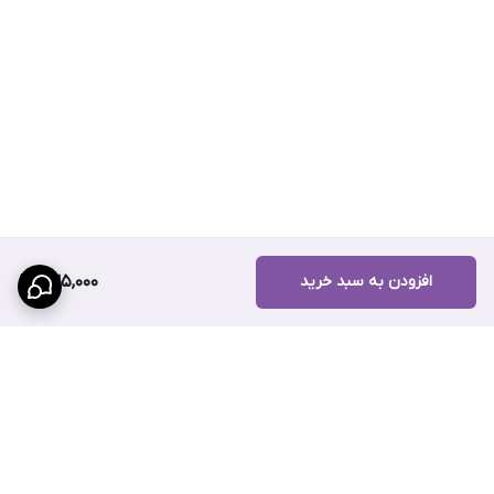
برند
TORNA
کاربری
انواع خودروهای سواری و نیمه‌سنگین
کیفیت ساخت
استاندارد و با دوام
اصالت کالا
دارای ضمانت اصالت و سلامت فیزیکی
ارسال
ارسال به سراسر کشور
افزودن به سبد خرید
235,000
درخواست مرجوع کردن کالا در گروه
فیلتر روغن
با دلیل "انصراف از خرید"
تنها در صورتی قابل تایید است که کالا در شرایط اولیه باشد (در صورت
پلمپ بودن، کالا نباید باز شده باشد).
هزینه ارسال پستی به صورت پس کرایه می‌باشد.
سهند بیرینگ